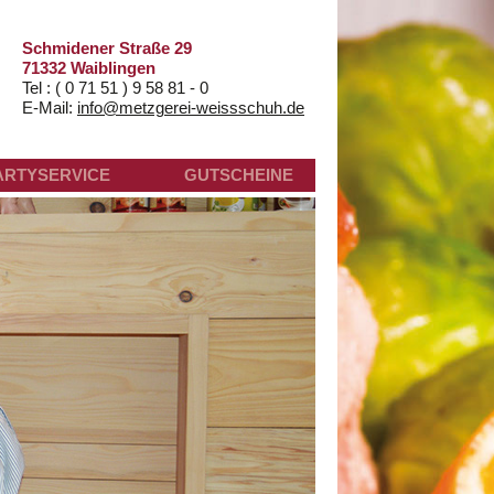
Schmidener Straße 29
71332 Waiblingen
Tel : ( 0 71 51 ) 9 58 81 - 0
E-Mail:
info@metzgerei-weissschuh.de
HOME
ARTYSERVICE
GUTSCHEINE
ÜBER UNS
AKTUELLES
SPEISEN
ANGEBOTE
PARTYSERVI
GUTSCHEINE