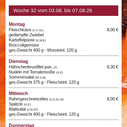
Woche 32 vom 03.08. bis 07.08.26
Montag
Fleischkäse
8,00 €
(1+2,SL)
gedämpfte Zwiebel
Kartoffelpüree
(G,M,E)
Broccoligemüse
ges.Gewicht 400 g - Wursteinl. 120 g
Dienstag
Hähnchenbrustfilet pan.
8,30 €
(3)
Nudeln mit Tomatensoße
(G,E)
Sommersalat
(SF,4,M)
ges.Gewicht 375 g - Fleischeinl. 120 g
Mittwoch
Rahmgeschnetzeltes
8,00 €
(3,G,SL,M)
Spätzle
(G,E)
Blattsalat
(4,M,SF)
ges.Gewicht 400 g - Fleischeinl. 120 g
Donnerstag