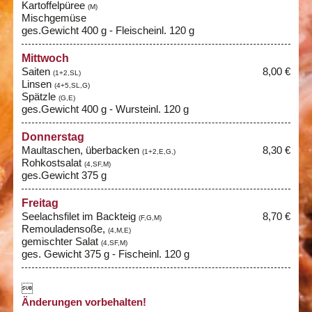
Kartoffelpüree
(M)
Mischgemüse
ges.Gewicht 400 g - Fleischeinl. 120 g
Mittwoch
Saiten
8,00 €
(1+2,SL)
Linsen
(4+5,SL,G)
Spätzle
(G,E)
ges.Gewicht 400 g - Wursteinl. 120 g
Donnerstag
Maultaschen, überbacken
8,30 €
(1+2,E,G,)
Rohkostsalat
(4,SF,M)
ges.Gewicht 375 g
Freitag
Seelachsfilet im Backteig
8,70 €
(F,G,M)
Remouladensoße,
(4,M,E)
gemischter Salat
(4,SF,M)
ges. Gewicht 375 g - Fischeinl. 120 g

Änderungen vorbehalten!