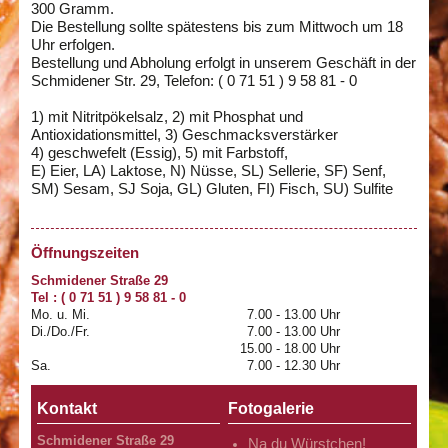
300 Gramm.
Die Bestellung sollte spätestens bis zum Mittwoch um 18
Uhr erfolgen.
Bestellung und Abholung erfolgt in unserem Geschäft in der
Schmidener Str. 29, Telefon: ( 0 71 51 ) 9 58 81 - 0
1) mit Nitritpökelsalz, 2) mit Phosphat und
Antioxidationsmittel, 3) Geschmacksverstärker
4) geschwefelt (Essig), 5) mit Farbstoff,
E) Eier, LA) Laktose, N) Nüsse, SL) Sellerie, SF) Senf,
SM) Sesam, SJ Soja, GL) Gluten, FI) Fisch, SU) Sulfite
Öffnungszeiten
Schmidener Straße 29
Tel : ( 0 71 51 ) 9 58 81 - 0
Mo. u. Mi.
7.00 - 13.00 Uhr
Di./Do./Fr.
7.00 - 13.00 Uhr
15.00 - 18.00 Uhr
Sa.
7.00 - 12.30 Uhr
Kontakt
Fotogalerie
Schmidener Straße 29
Na du Würstchen!